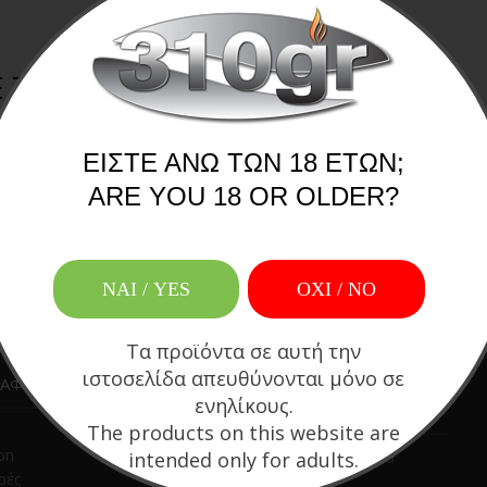
ΤΑ ΚΡΙΤΉΡΙΑ ΑΝΑΖΉΤΗΣΗΣ
ης.
ΕΊΣΤΕ ΆΝΩ ΤΩΝ 18 ΕΤΏΝ;
ARE YOU 18 OR OLDER?
ΝΑΙ / YES
OXI / ΝΟ
Τα προϊόντα σε αυτή την
ιστοσελίδα απευθύνονται μόνο σε
ΙΑΦΕΡΟΥΝ
ΚΑΤΗΓΟΡΙΕΣ
ενηλίκους.
ΠΡΟΪΟΝΤΩΝ
The products on this website are
ion
intended only for adults.
Ηλεκτρονικό τσιγάρο
ρές
Ατμοποιητές