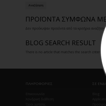
ΠΡΟΪΌΝΤΑ ΣΎΜΦΩΝΑ ΜΕ 
Δεν προέκυψαν προϊόντα από τα κριτήρια αναζήτησ
BLOG SEARCH RESULT
There is no article that matches the search criteria.
ΠΛΗΡΟΦΟΡΙΕΣ
ΣΕ ΕΝΔ
Επικοινωνία
Blog
Χονδρική διάθεση
Applicat
Όροι χρήσης
Προσφο