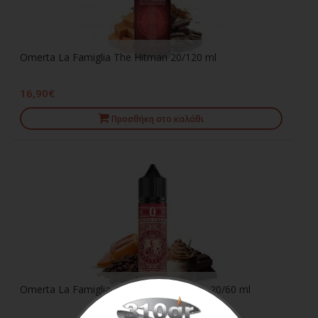
Omerta La Famiglia The Hitman 20/120 ml
16,90€
Προσθήκη στο καλάθι
Omerta La Famiglia The Hitman Reserve 20/60 ml