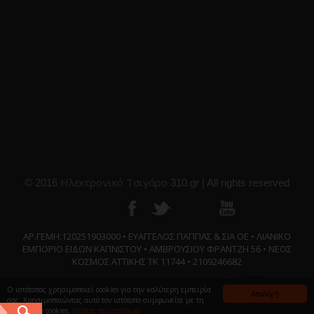
Ηλεκτρονικό Τσιγάρο
© 2016
310.gr | All rights reserved
ΑΡ.ΓΕΜΗ:120251903000 • ΕΥΑΓΓΕΛΟΣ ΠΑΠΠΑΣ & ΣΙΑ ΟΕ • ΛΙΑΝΙΚΟ
ΕΜΠΟΡΙΟ ΕΙΔΩΝ ΚΑΠΝΙΣΤΟΥ • ΑΜΒΡΟΥΣΙΟΥ ΦΡΑΝΤΖΗ 56 • ΝΕΟΣ
ΚΟΣΜΟΣ ΑΤΤΙΚΗΣ ΤΚ 11744 • 2109246682
Ο ιστότοπος χρησιμοποιεί cookies για την καλύτερη εμπειρία
Αποδοχή
σας. Χρησιμοποιώντας αυτό τον ιστότοπο συμφωνείτε με τη
χρήση των cookies.
Μάθετε περισσότερα