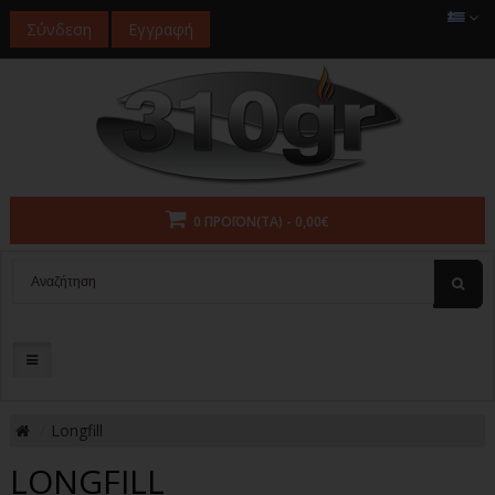
Σύνδεση
Εγγραφή
0 ΠΡΟΪΌΝ(ΤΑ) - 0,00€
Longfill
LONGFILL