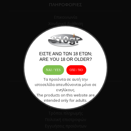
ΠΛΗΡΟΦΟΡΙΕΣ
Επικοινωνία
Χονδρική διάθεση
Όροι χρήσης
Απόρρητο
Πόντοι ανταμοιβής
Χάρτης ιστότοπου
ΕΊΣΤΕ ΆΝΩ ΤΩΝ 18 ΕΤΏΝ;
ARE YOU 18 OR OLDER?
ΝΑΙ / YES
OXI / ΝΟ
ΣΕ ΕΝΔΙΑΦΕΡΟΥΝ
Τα προϊόντα σε αυτή την
ιστοσελίδα απευθύνονται μόνο σε
Blog
ενηλίκους.
Application
The products on this website are
Προσφορές
intended only for adults.
Τρόποι αποστολής
Τρόποι πληρωμής
Πολιτική επιστροφών
Εγγυήσεις προϊόντων