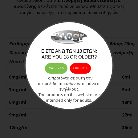
αναπλήρωσης στην
επιθυμητή περιεκτικότητα
νικοτίνης
δεν έχετε παρά να ακολουθήσετε τις απλές
οδηγίες ανάμειξης στο παρακάτω πίνακα οδηγιών.
Επιθυμητή
Ποσότητα Βάσης 20mg/
ΕΊΣΤΕ ΆΝΩ ΤΩΝ 18 ΕΤΏΝ;
Περιεκτικότητα
προς ανάμειξη:
ARE YOU 18 OR OLDER?
Νικοτίνης mg/ml:
ΝΑΙ / YES
OXI / ΝΟ
0mg/ml
0ml
Τα προϊόντα σε αυτή την
ιστοσελίδα απευθύνονται μόνο σε
ενηλίκους.
3mg/ml
9ml
The products on this website are
intended only for adults.
6mg/ml
18ml
9mg/ml
27ml
12mg/ml
36ml