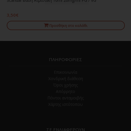
Scandal Βάση Ατμιστική 10ml 20mg/ml PG / VG
3,50€
Προσθήκη στο καλάθι
ΠΛΗΡΟΦΟΡΙΕΣ
Επικοινωνία
Χονδρική διάθεση
Όροι χρήσης
Απόρρητο
Πόντοι ανταμοιβής
Χάρτης ιστότοπου
ΣΕ ΕΝΔΙΑΦΕΡΟΥΝ