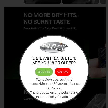
ΕΊΣΤΕ ΆΝΩ ΤΩΝ 18 ΕΤΏΝ;
ARE YOU 18 OR OLDER?
ΝΑΙ / YES
OXI / ΝΟ
Τα προϊόντα σε αυτή την
ιστοσελίδα απευθύνονται μόνο σε
ενηλίκους.
The products on this website are
intended only for adults.