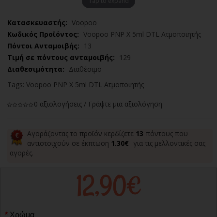
Tap to expand
Κατασκευαστής:
Voopoo
Κωδικός Προϊόντος:
Voopoo PNP X 5ml DTL Ατμοποιητής
Πόντοι Ανταμοιβής:
13
Τιμή σε πόντους ανταμοιβής:
129
Διαθεσιμότητα:
Διαθέσιμο
Tags:
Voopoo PNP X 5ml DTL Ατμοποιητής
0 αξιολογήσεις
/
Γράψτε μια αξιολόγηση
Αγοράζοντας το προϊόν κερδίζετε
13
πόντους που
αντιστοιχούν σε έκπτωση
1.30€
για τις μελλοντικές σας
αγορές.
12,90€
Χρώμα