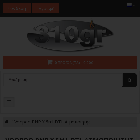
Σύνδεση
Εγγραφή
0 ΠΡΟΪΌΝ(ΤΑ) - 0,00€
Voopoo PNP X 5ml DTL Ατμοποιητής