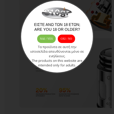
ΕΊΣΤΕ ΆΝΩ ΤΩΝ 18 ΕΤΏΝ;
ARE YOU 18 OR OLDER?
ΝΑΙ / YES
OXI / ΝΟ
Τα προϊόντα σε αυτή την
ιστοσελίδα απευθύνονται μόνο σε
ενηλίκους.
The products on this website are
intended only for adults.