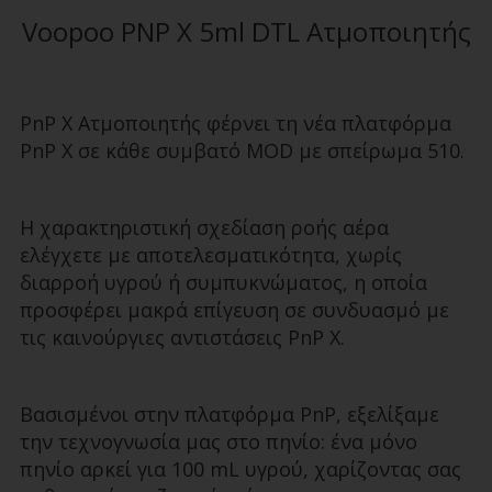
Voopoo PNP X 5ml DTL Ατμοποιητής
PnP X Ατμοποιητής φέρνει τη νέα πλατφόρμα
PnP X σε κάθε συμβατό MOD με σπείρωμα 510.
Η χαρακτηριστική σχεδίαση ροής αέρα
ελέγχετε με αποτελεσματικότητα, χωρίς
διαρροή υγρού ή συμπυκνώματος, η οποία
προσφέρει μακρά επίγευση σε συνδυασμό με
τις καινούργιες αντιστάσεις PnP X.
Βασισμένοι στην πλατφόρμα PnP, εξελίξαμε
την τεχνογνωσία μας στο πηνίο: ένα μόνο
πηνίο αρκεί για 100 mL υγρού, χαρίζοντας σας