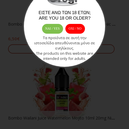
ΕΊΣΤΕ ΆΝΩ ΤΩΝ 18 ΕΤΏΝ;
ARE YOU 18 OR OLDER?
Bombo Wailani Juice Peach and Mango 10ml 20mg Nic Salts
ΝΑΙ / YES
OXI / ΝΟ
Τα προϊόντα σε αυτή την
6,50€
ιστοσελίδα απευθύνονται μόνο σε
ενηλίκους.
Προσθήκη στο καλάθι
The products on this website are
intended only for adults.
Bombo Wailani Juice Watermelon Mojito 10ml 20mg Nic Salts