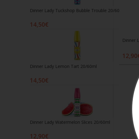
Dinner Lady Tuckshop Bubble Trouble 20/60ml
14,50€
Dinner 
12,90
Dinner Lady Lemon Tart 20/60ml
14,50€
Dinner Lady Watermelon Slices 20/60ml
12,90€