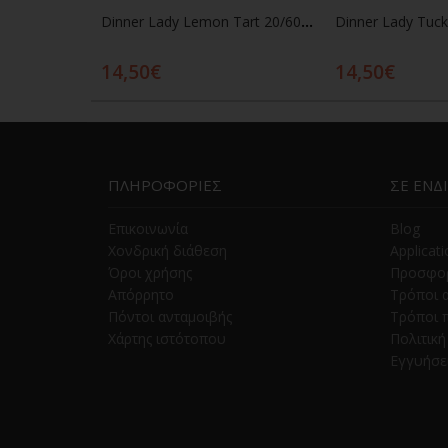
Dinner Lady Lemon Tart 20/60ml
14,50€
14,50€
Προσθήκη στο καλάθι
Προσθήκη
ΠΛΗΡΟΦΟΡΙΕΣ
ΣΕ ΕΝΔ
Επικοινωνία
Blog
Χονδρική διάθεση
Applicat
Όροι χρήσης
Προσφο
Απόρρητο
Τρόποι 
Πόντοι ανταμοιβής
Τρόποι 
Χάρτης ιστότοπου
Πολιτικ
Εγγυήσε