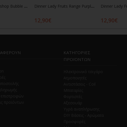
Dinner Lady Tuckshop Bubble Trouble 20/60ml
Dinner Lady Fruits Range Purple Rain 20/60ml
12,90€
12,90€
 στο καλάθι
Προσθήκη στο καλάθι
Προσθή
ΙΑΦΕΡΟΥΝ
ΚΑΤΗΓΟΡΙΕΣ
ΠΡΟΪΟΝΤΩΝ
ion
Ηλεκτρονικό τσιγάρο
ρές
Ατμοποιητές
αποστολής
Αντιστάσεις - Coil
πληρωμής
Μπαταρίες
ή επιστροφών
Φορτιστές
ις προϊόντων
Αξεσουάρ
Υγρά αναπλήρωσης
DIY Βάσεις - Αρώματα
Προσφορές