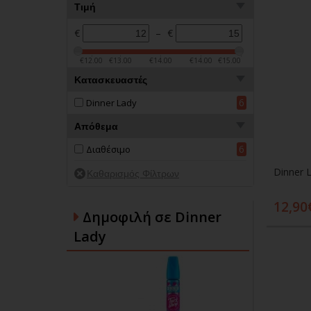
Τιμή
€
–
€
€12.00
€13.00
€14.00
€14.00
€15.00
Κατασκευαστές
6
Dinner Lady
Απόθεμα
6
Διαθέσιμο
12,90
Δημοφιλή σε Dinner
Lady