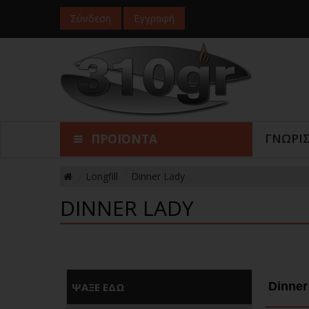
Σύνδεση
Εγγραφή
ΓΝΩΡΙ
ΠΡΟΪΟΝΤΑ
Longfill
Dinner Lady
DINNER LADY
Dinner
ΨΑΞΕ ΕΔΩ