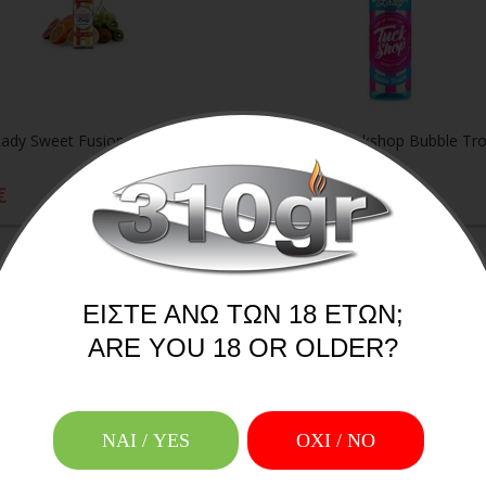
Lady Sweet Fusion 20/60ml
€
14,50€
Προσθήκη στο καλάθι
Προσθήκη στο καλάθ
ΕΊΣΤΕ ΆΝΩ ΤΩΝ 18 ΕΤΏΝ;
ARE YOU 18 OR OLDER?
ΝΑΙ / YES
OXI / ΝΟ