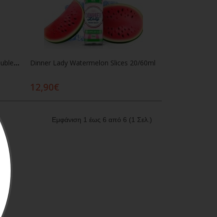
Dinner Lady Tuckshop Bubble Trouble 20/60ml
Dinner Lady Watermelon Slices 20/60ml
12,90€
ι
Προσθήκη στο καλάθι
Εμφάνιση 1 έως 6 από 6 (1 Σελ.)