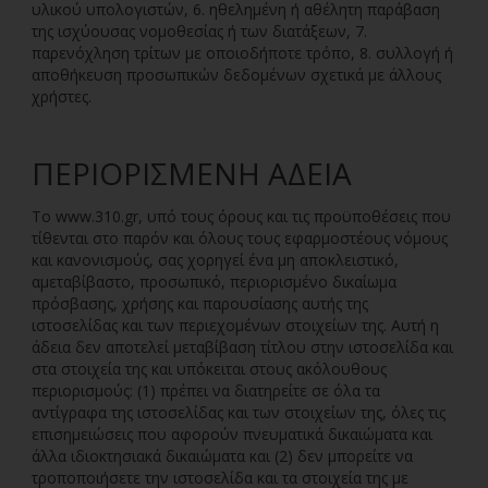
υλικού υπολογιστών, 6. ηθελημένη ή αθέλητη παράβαση
της ισχύουσας νομοθεσίας ή των διατάξεων, 7.
παρενόχληση τρίτων με οποιοδήποτε τρόπο, 8. συλλογή ή
αποθήκευση προσωπικών δεδομένων σχετικά με άλλους
χρήστες.
ΠΕΡΙΟΡΙΣΜΈΝΗ ΆΔΕΙΑ
Το www.310.gr, υπό τους όρους και τις προϋποθέσεις που
τίθενται στο παρόν και όλους τους εφαρμοστέους νόμους
και κανονισμούς, σας χορηγεί ένα μη αποκλειστικό,
αμεταβίβαστο, προσωπικό, περιορισμένο δικαίωμα
πρόσβασης, χρήσης και παρουσίασης αυτής της
ιστοσελίδας και των περιεχομένων στοιχείων της. Αυτή η
άδεια δεν αποτελεί μεταβίβαση τίτλου στην ιστοσελίδα και
στα στοιχεία της και υπόκειται στους ακόλουθους
περιορισμούς: (1) πρέπει να διατηρείτε σε όλα τα
αντίγραφα της ιστοσελίδας και των στοιχείων της, όλες τις
επισημειώσεις που αφορούν πνευματικά δικαιώματα και
άλλα ιδιοκτησιακά δικαιώματα και (2) δεν μπορείτε να
τροποποιήσετε την ιστοσελίδα και τα στοιχεία της με