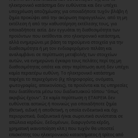
ηλεκτρονικό κατάστημα δεν ευθύνεται και δεν υπέχει
υποχρέωση αποζημίωσης για οποιαδήποτε τυχόν βλάβη ή
ζημία προκύψει από την ακύρωση παραγγελιών, από τη μη
εκτέλεση ή από την καθυστέρηση εκτέλεσης τους, για
οποιαδήποτε αιτία. Δεν εγγυάται τη διαθεσιμότητα των
προϊόντων που εκτίθενται στο ηλεκτρονικό κατάστημα,
αλλά ενημερώνει με βάση τα τηρούμενα στοιχεία για την
διαθεσιμότητα ή μη τον ενδιαφερόμενο πελάτη και
αναλαμβάνει σε περίπτωση μεταβολής των στοιχείων
αυτών, να ενημερώνει έγκαιρα τους πελάτες περί της μη
διαθεσιμότητας οπότε και στην περίπτωση αυτή δεν υπέχει
καμία περαιτέρω ευθύνη. Το ηλεκτρονικό κατάστημα
παρέχει το περιεχόμενο (λχ πληροφορίες, ονόματα,
φωτογραφίες, απεικονίσεις), τα προϊόντα και τις υπηρεσίες
που διατίθενται μέσω του διαδικτυακού τόπου "όπως
ακριβώς έχουν". Σε καμία περίπτωση η ΕΤΑΙΡΕΙΑ δεν
ευθύνεται αστικώς ή ποινικώς για οποιαδήποτε ζημία
(θετική, ειδική ή αποθετική, η οποία ενδεικτικά και όχι
περιοριστικά, διαζευκτικά ή/και σωρευτικά συνίσταται σε
απώλεια κερδών, δεδομένων, διαφυγόντα κέρδη,
χρηματική ικανοποίηση κλπ.) που τυχόν θα υποστεί
επισκέπτης του ηλεκτρονικού καταστήματος ή τρίτος από