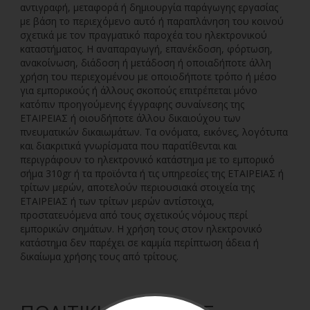
αντιγραφή, μεταφορά ή δημιουργία παράγωγης εργασίας
με βάση το περιεχόμενο αυτό ή παραπλάνηση του κοινού
σχετικά με τον πραγματικό παροχέα του ηλεκτρονικού
καταστήματος. Η αναπαραγωγή, επανέκδοση, φόρτωση,
ανακοίνωση, διάδοση ή μετάδοση ή οποιαδήποτε άλλη
χρήση του περιεχομένου με οποιοδήποτε τρόπο ή μέσο
για εμπορικούς ή άλλους σκοπούς επιτρέπεται μόνο
κατόπιν προηγούμενης έγγραφης συναίνεσης της
ΕΤΑΙΡΕΙΑΣ ή οιουδήποτε άλλου δικαιούχου των
πνευματικών δικαιωμάτων. Τα ονόματα, εικόνες, λογότυπα
και διακριτικά γνωρίσματα που παρατίθενται και
περιγράφουν το ηλεκτρονικό κατάστημα με το εμπορικό
σήμα 310gr ή τα προϊόντα ή τις υπηρεσίες της ΕΤΑΙΡΕΙΑΣ ή
τρίτων μερών, αποτελούν περιουσιακά στοιχεία της
ΕΤΑΙΡΕΙΑΣ ή των τρίτων μερών αντίστοιχα,
προστατευόμενα από τους σχετικούς νόμους περί
εμπορικών σημάτων. Η χρήση τους στον ηλεκτρονικό
κατάστημα δεν παρέχει σε καμμία περίπτωση άδεια ή
δικαίωμα χρήσης τους από τρίτους.