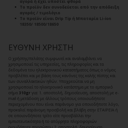
αγορά ή έχει υποστεί φθορά
Το προϊόν δεν συνοδεύεται από την απόδειξη
αγοράς / τιμολόγιο
Το προϊόν είναι Drip Tip ή Μπαταρία Li-ion
18350/ 18500/18650
ΕΥΘΎΝΗ ΧΡΉΣΤΗ
Ο χρήστης/πελάτης συμφωνεί και αναλαμβάνει να
χρησιμοποιεί τις υπηρεσίες, τις πληροφορίες και τα
δεδομένα του ηλεκτρονικού καταστήματος όπως ο νόμος
προβλέπει και με βάση τους κανόνες της καλής πίστης και
των συναλλακτικών ηθών. Υποχρεούται να μη
χρησιμοποιεί τo ηλεκτρονικό κατάστημα με το εμπορικό
σήμα
310gr
για: 1. αποστολή, δημοσίευση, αποστολή με e-
mail ή μετάδοση με άλλους τρόπους οποιουδήποτε
περιεχομένου που είναι παράνομο για οποιοδήποτε λόγο,
προκαλεί παράνομη προσβολή και βλάβη στην ΕΤΑΙΡΕΙΑ ή
σε οποιονδήποτε τρίτο είτε προσβάλλει την
εμπιστευτικότητα ή το απόρρητο πληροφοριών
οιουδήποτε προσώπου 2. αποστολή, δημοσίευση,