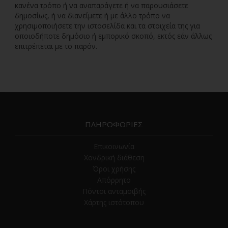
κανένα τρόπο ή να αναπαράγετε ή να παρουσιάσετε
δημοσίως, ή να διανείμετε ή με άλλο τρόπο να
χρησιμοποιήσετε την ιστοσελίδα και τα στοιχεία της για
οποιοδήποτε δημόσιο ή εμπορικό σκοπό, εκτός εάν άλλως
επιτρέπεται με το παρόν.
ΠΛΗΡΟΦΟΡΙΕΣ
Επικοινωνία
Χονδρική διάθεση
Όροι χρήσης
Απόρρητο
Πόντοι ανταμοιβής
Χάρτης ιστότοπου