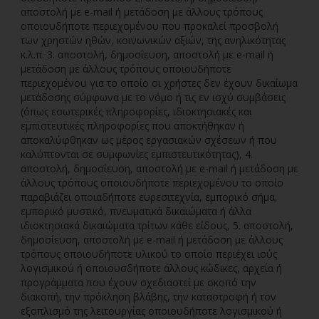
αποστολή με e-mail ή μετάδοση με άλλους τρόπους
οποιουδήποτε περιεχομένου που προκαλεί προσβολή
των χρηστών ηθών, κοινωνικών αξιών, της ανηλικότητας
κ.λ.π. 3. αποστολή, δημοσίευση, αποστολή με e-mail ή
μετάδοση με άλλους τρόπους οποιουδήποτε
περιεχομένου για το οποίο οι χρήστες δεν έχουν δικαίωμα
μετάδοσης σύμφωνα με το νόμο ή τις εν ισχύ συμβάσεις
(όπως εσωτερικές πληροφορίες, ιδιοκτησιακές και
εμπιστευτικές πληροφορίες που αποκτήθηκαν ή
αποκαλύφθηκαν ως μέρος εργασιακών σχέσεων ή που
καλύπτονται σε συμφωνίες εμπιστευτικότητας), 4.
αποστολή, δημοσίευση, αποστολή με e-mail ή μετάδοση με
άλλους τρόπους οποιουδήποτε περιεχομένου το οποίο
παραβιάζει οποιαδήποτε ευρεσιτεχνία, εμπορικό σήμα,
εμπορικό μυστικό, πνευματικά δικαιώματα ή άλλα
ιδιοκτησιακά δικαιώματα τρίτων κάθε είδους, 5. αποστολή,
δημοσίευση, αποστολή με e-mail ή μετάδοση με άλλους
τρόπους οποιουδήποτε υλικού το οποίο περιέχει ιούς
λογισμικού ή οποιουσδήποτε άλλους κώδικες, αρχεία ή
προγράμματα που έχουν σχεδιαστεί με σκοπό την
διακοπή, την πρόκληση βλάβης, την καταστροφή ή τον
εξοπλισμό της λειτουργίας οποιουδήποτε λογισμικού ή