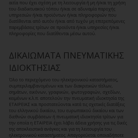
αιτία που έχει σχέση με τη λειτουργία ή μη ή/και τη χρήση
του διαδικτυακού τόπου ή/και σε αδυναμία παροχής
υπηρεσιών ή/και προϊόντων ή/και πληροφοριών που
διατίθενται από αυτόν ή/και από τυχόν μη επιτρεπόμενες
παρεμβάσεις τρίτων σε προϊόντα ή/και υπηρεσίες ή/και
πληροφορίες που διατίθενται μέσω αυτού.
ΔΙΚΑΙΏΜΑΤΑ ΠΝΕΥΜΑΤΙΚΉΣ
ΙΔΙΟΚΤΗΣΊΑΣ
Όλο το περιεχόμενο του ηλεκτρονικού καταστήματος,
συμπεριλαμβανομένων και των διακριτικών τίτλων,
σημάτων, εικόνων, γραφικών, φωτογραφιών, σχεδίων,
κειμένων κ.λ.π. αποτελούν την πνευματική ιδιοκτησία της
ΕΤΑΙΡΕΙΑΣ και προστατεύονται κατά τις σχετικές διατάξεις
του ελληνικού δικαίου, του ευρωπαϊκού δικαίου και των
διεθνών συμβάσεων ή πνευματική ιδιοκτησία τρίτων για
την οποία η ΕΤΑΙΡΕΙΑ έχει λάβει άδεια χρήσης για τις δικές
της αποκλειστικά ανάγκες και για τη λειτουργία του
ηλεκτρονικού καταστήματος. Απαγορεύεται οποιαδήποτε