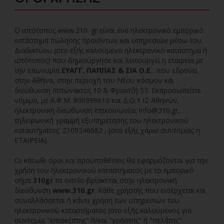
O ιστότοπος www.310. gr είναι ένα ηλεκτρονικό εμπορικό
κατάστημα πώλησης προϊόντων και υπηρεσιών μέσω του
Διαδικτύου (στο εξής καλούμενο ηλεκτρονικό κατάστημα ή
ιστότοπος) που δημιούργησε και λειτουργεί η εταιρεία με
την επωνυμία
ΕΥΑΓΓ. ΠΑΠΠΑΣ & ΣΙΑ Ο.Ε.
που εδρεύει
στην Αθήνα, στην περιοχή του Νέου κόσμου και
διεύθυνση Ιππώνακτος 10 & Φραντζή 53. Εκπροσωπείται
νόμιμα, με Α.Φ.Μ. 800399610 και Δ.Ο.Υ ΙΖ Αθηνών,
ηλεκτρονική διεύθυνση επικοινωνίας
info@310.gr
,
τηλεφωνική γραμμή εξυπηρέτησης του ηλεκτρονικού
καταστήματος: 2109246682 , (στο εξής χάριν συντομίας η
ΕΤΑΙΡΕΙΑ).
Οι κάτωθι όροι και προϋποθέσεις θα εφαρμόζονται για την
χρήση του ηλεκτρονικού καταστήματος με το εμπορικό
σήμα
310gr
το οποίο βρίσκεται στην ηλεκτρονική
διεύθυνση
www.310.gr
. Κάθε χρήστης που εισέρχεται και
συναλλάσσεται ή κάνει χρήση των υπηρεσιών του
ηλεκτρονικού καταστήματος (στο εξής καλούμενος για
συντομία "επισκέπτης" ή/και "χρήστης" ή "πελάτης"