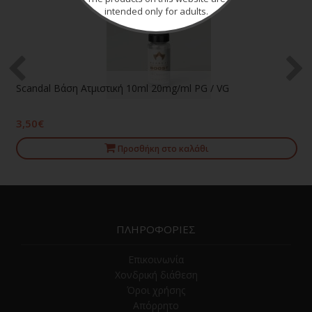
intended only for adults.
Scandal Βάση Ατμιστική 10ml 20mg/ml PG / VG
3,50€
Προσθήκη στο καλάθι
ΠΛΗΡΟΦΟΡΙΕΣ
Επικοινωνία
Χονδρική διάθεση
Όροι χρήσης
Απόρρητο