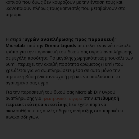
καπνού που όμως δεν κουράζουν με την ένταση τους και
ικανοποιούν πλήρως τους καπνιστές που μεταβαίνουν στο
άτμισμα.
Η σειρά
"υγρών αναπλήρωσης προς παρασκευή"
Microlab
από την
Omnia Liquids
αποτελεί έναν νέο εύκολο
τρόπο για την παρασκευή του δικού σας υγρού αναπλήρωσης
σε μεγάλη ποσότητα. Το μεγάλης χωρητικότητας μπουκάλι των
60ml, περιέχει την ακριβή ποσότητα αρώματος (10ml) που
χρειάζεται για να συμπληρώσετε μέσα σε αυτό μόνο την
ατμιστική βάση (νικοτινούχα ή μη) και να απολαύσετε το
αγαπημένο σας υγρό.
Για την παρασκευή τoυ δικού σας Microlab DIY υγρού
αναπλήρωσης
για
στην
επιθυμητή
ηλεκτρονικό τσιγάρο
περιεκτικότητα νικοτίνης
δεν έχετε παρά να
ακολουθήσετε τις απλές οδηγίες ανάμειξης στο παρακάτω
πίνακα οδηγιών.