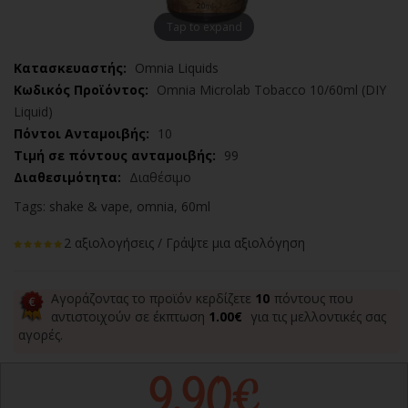
Tap to expand
Κατασκευαστής:
Omnia Liquids
Κωδικός Προϊόντος:
Omnia Microlab Tobacco 10/60ml (DIY
Liquid)
Πόντοι Ανταμοιβής:
10
Τιμή σε πόντους ανταμοιβής:
99
Διαθεσιμότητα:
Διαθέσιμο
Tags:
shake & vape
,
omnia
,
60ml
2 αξιολογήσεις
/
Γράψτε μια αξιολόγηση
Αγοράζοντας το προϊόν κερδίζετε
10
πόντους που
αντιστοιχούν σε έκπτωση
1.00€
για τις μελλοντικές σας
αγορές.
9,90€