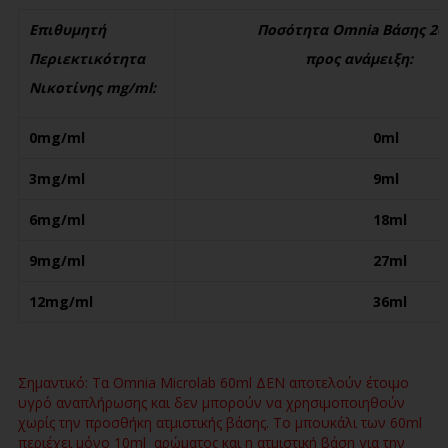
Επιθυμητή
Ποσότητα Omnia Βάσης 2
Περιεκτικότητα
προς ανάμειξη:
Νικοτίνης mg/ml:
0mg/ml
0ml
3mg/ml
9ml
6mg/ml
18ml
9mg/ml
27ml
12mg/ml
36ml
Σημαντικό: Τα Omnia Microlab 60ml ΔΕΝ αποτελούν έτοιμο
υγρό αναπλήρωσης και δεν μπορούν να χρησιμοποιηθούν
χωρίς την προσθήκη ατμιστικής βάσης. Το μπουκάλι των 60ml
περιέχει μόνο 10ml αρώματος και η ατμιστική βάση για την