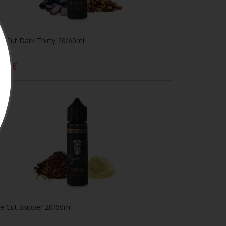
e Cut Dark Thirty 20/60ml
,50€
Προσθήκη στο καλάθι
e Cut Skipper 20/60ml