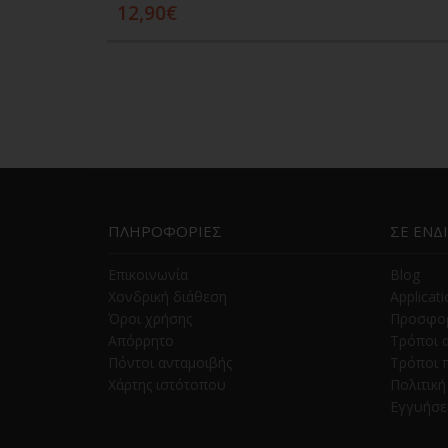
12,90€
Προσθήκη στο καλάθι
ΠΛΗΡΟΦΟΡΙΕΣ
ΣΕ ΕΝΔ
Επικοινωνία
Blog
Χονδρική διάθεση
Applicat
Όροι χρήσης
Προσφο
Απόρρητο
Τρόποι 
Πόντοι ανταμοιβής
Τρόποι 
Χάρτης ιστότοπου
Πολιτικ
Εγγυήσε