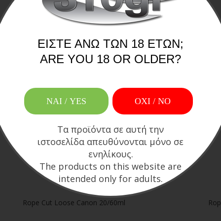
Rope Cut Centauri Tobacco 20/60ml
Rop
ΕΊΣΤΕ ΆΝΩ ΤΩΝ 18 ΕΤΏΝ;
ARE YOU 18 OR OLDER?
12,90€
14
Προσθήκη στο καλάθι
ΝΑΙ / YES
OXI / ΝΟ
Τα προϊόντα σε αυτή την
ιστοσελίδα απευθύνονται μόνο σε
ενηλίκους.
The products on this website are
intended only for adults.
Rope Cut Loose Canon 20/60ml
Rop