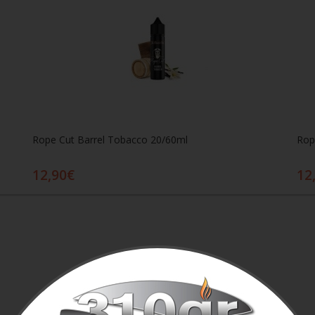
Rope Cut Barrel Tobacco 20/60ml
Rop
12,90€
12
Προσθήκη στο καλάθι