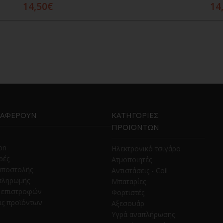
14,50€
14
Προσθήκη στο καλάθι
ΙΑΦΕΡΟΥΝ
ΚΑΤΗΓΟΡΙΕΣ
ΠΡΟΪΟΝΤΩΝ
ion
Ηλεκτρονικό τσιγάρο
ρές
Ατμοποιητές
αποστολής
Αντιστάσεις - Coil
πληρωμής
Μπαταρίες
ή επιστροφών
Φορτιστές
ις προϊόντων
Αξεσουάρ
Υγρά αναπλήρωσης